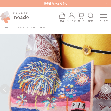
×
夏季休暇のお知らせ
検索
商品
ログイン
カート
TOP
ハンカチ
シェニール織