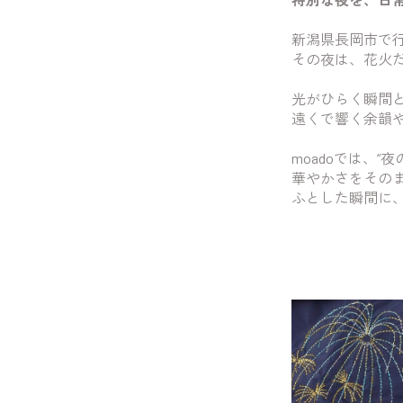
新潟県長岡市で
その夜は、花火
光がひらく瞬間
遠くで響く余韻
moadoでは、
華やかさをその
ふとした瞬間に