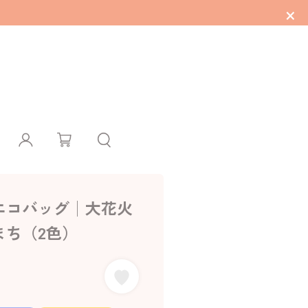
×
エコバッグ│大花火
まち（2色）