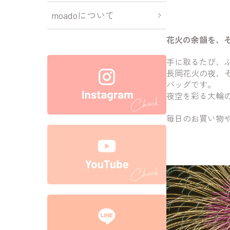
moadoについて
花火の余韻を、
手に取るたび、
長岡花火の夜、
バッグです。
夜空を彩る大輪
毎日のお買い物