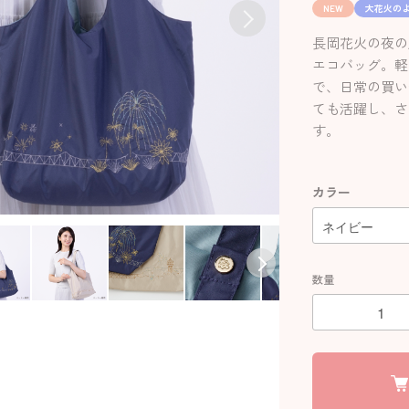
NEW
大花火の
長岡花火の夜の
エコバッグ。軽
で、日常の買い
ても活躍し、さ
す。
カラー
数量