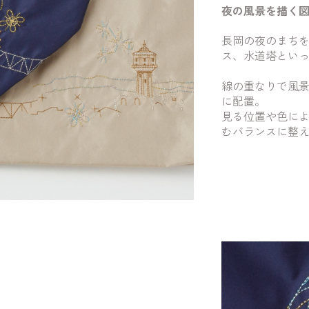
夜の風景を描く
長岡の夜のまち
ス、水道塔とい
線の重なりで風
に配置。
見る位置や色に
むバランスに整