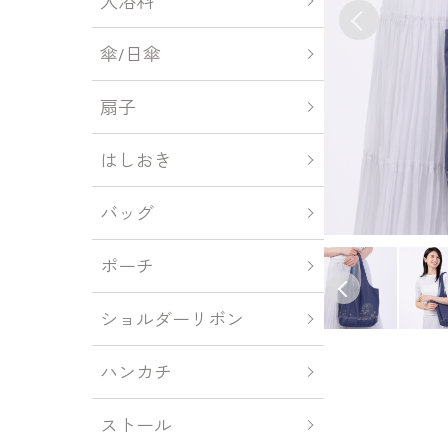
入浴料
傘/日傘
扇子
はしおき
バッグ
ポーチ
ショルダーリボン
ハンカチ
ストール